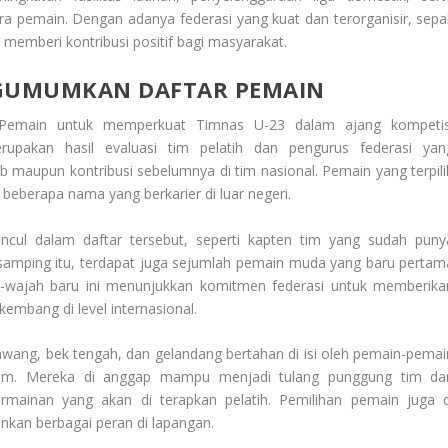
a pemain. Dengan adanya federasi yang kuat dan terorganisir, sepa
memberi kontribusi positif bagi masyarakat.
NGUMUMKAN DAFTAR PEMAIN
 Pemain
untuk memperkuat Timnas U-23 dalam ajang kompetis
rupakan hasil evaluasi tim pelatih dan pengurus federasi yan
 maupun kontribusi sebelumnya di tim nasional. Pemain yang terpili
a beberapa nama yang berkarier di luar negeri.
ul dalam daftar tersebut, seperti kapten tim yang sudah puny
samping itu, terdapat juga sejumlah pemain muda yang baru pertam
ah-wajah baru ini menunjukkan komitmen federasi untuk memberika
mbang di level internasional.
a gawang, bek tengah, dan gelandang bertahan di isi oleh pemain-pemai
usim. Mereka di anggap mampu menjadi tulang punggung tim da
mainan yang akan di terapkan pelatih. Pemilihan pemain juga d
ankan berbagai peran di lapangan.