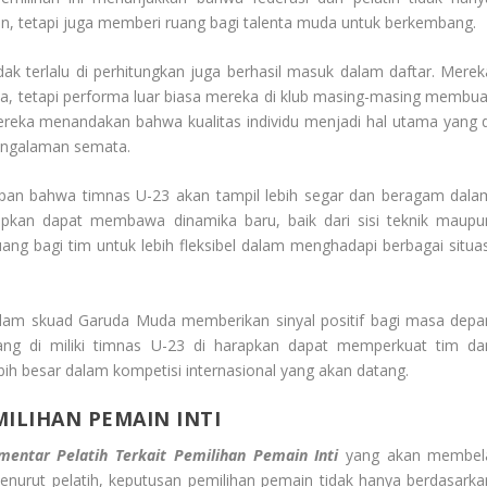
 tetapi juga memberi ruang bagi talenta muda untuk berkembang.
ak terlalu di perhitungkan juga berhasil masuk dalam daftar. Merek
, tetapi performa luar biasa mereka di klub masing-masing membua
ereka menandakan bahwa kualitas individu menjadi hal utama yang d
engalaman semata.
apan bahwa timnas U-23 akan tampil lebih segar dan beragam dala
apkan dapat membawa dinamika baru, baik dari sisi teknik maupu
ng bagi tim untuk lebih fleksibel dalam menghadapi berbagai situas
alam skuad Garuda Muda memberikan sinyal positif bagi masa depa
ang di miliki timnas U-23 di harapkan dapat memperkuat tim da
 besar dalam kompetisi internasional yang akan datang.
ILIHAN PEMAIN INTI
mentar Pelatih Terkait Pemilihan Pemain Inti
yang akan membel
enurut pelatih, keputusan pemilihan pemain tidak hanya berdasarka