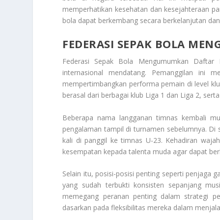
memperhatikan kesehatan dan kesejahteraan par
bola dapat berkembang secara berkelanjutan dan 
FEDERASI SEPAK BOLA ME
Federasi Sepak Bola Mengumumkan Daftar
internasional mendatang. Pemanggilan ini me
mempertimbangkan performa pemain di level klub
berasal dari berbagai klub Liga 1 dan Liga 2, sert
Beberapa nama langganan timnas kembali munc
pengalaman tampil di turnamen sebelumnya. Di 
kali di panggil ke timnas U-23. Kehadiran waj
kesempatan kepada talenta muda agar dapat berke
Selain itu, posisi-posisi penting seperti penjag
yang sudah terbukti konsisten sepanjang m
memegang peranan penting dalam strategi per
dasarkan pada fleksibilitas mereka dalam menjal