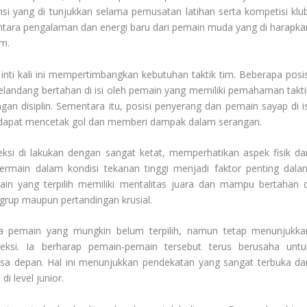
si yang di tunjukkan selama pemusatan latihan serta kompetisi klub
tara pengalaman dan energi baru dari pemain muda yang di harapka
m.
nti kali ini mempertimbangkan kebutuhan taktik tim. Beberapa posis
elandang bertahan di isi oleh pemain yang memiliki pemahaman takti
n disiplin. Sementara itu, posisi penyerang dan pemain sayap di is
n dapat mencetak gol dan memberi dampak dalam serangan.
eksi di lakukan dengan sangat ketat, memperhatikan aspek fisik da
rmain dalam kondisi tekanan tinggi menjadi faktor penting dala
in yang terpilih memiliki mentalitas juara dan mampu bertahan d
n grup maupun pertandingan krusial.
ra pemain yang mungkin belum terpilih, namun tetap menunjukka
eksi. Ia berharap pemain-pemain tersebut terus berusaha untu
 masa depan. Hal ini menunjukkan pendekatan yang sangat terbuka da
 level junior.