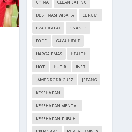
CHINA
CLEAN EATING
DESTINASI WISATA
EL RUMI
ERA DIGITAL
FINANCE
FOOD
GAYA HIDUP
HARGA EMAS
HEALTH
HOT
HUT RI
INET
JAMES RODRIGUEZ
JEPANG
KESEHATAN
KESEHATAN MENTAL
KESEHATAN TUBUH
KEUANGAN
KUALA LUMPUR