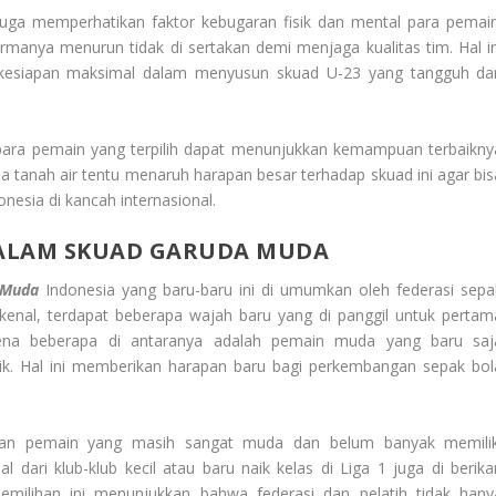
 juga memperhatikan faktor kebugaran fisik dan mental para pemain
manya menurun tidak di sertakan demi menjaga kualitas tim. Hal in
kesiapan maksimal dalam menyusun skuad U-23 yang tangguh da
para pemain yang terpilih dapat menunjukkan kemampuan terbaikny
 tanah air tentu menaruh harapan besar terhadap skuad ini agar bis
nesia di kancah internasional.
DALAM SKUAD GARUDA MUDA
 Muda
Indonesia yang baru-baru ini di umumkan oleh federasi sepa
kenal, terdapat beberapa wajah baru yang di panggil untuk pertam
arena beberapa di antaranya adalah pemain muda yang baru saj
ik. Hal ini memberikan harapan baru bagi perkembangan sepak bol
ilan pemain yang masih sangat muda dan belum banyak memilik
 dari klub-klub kecil atau baru naik kelas di Liga 1 juga di berika
emilihan ini menunjukkan bahwa federasi dan pelatih tidak hany