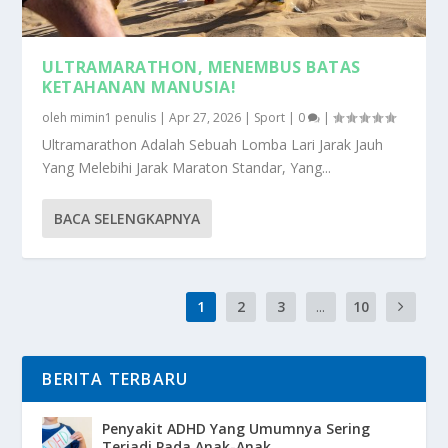
ULTRAMARATHON, MENEMBUS BATAS
KETAHANAN MANUSIA!
oleh
mimin1 penulis
|
Apr 27, 2026
|
Sport
|
0
|
Ultramarathon Adalah Sebuah Lomba Lari Jarak Jauh
Yang Melebihi Jarak Maraton Standar, Yang...
BACA SELENGKAPNYA
1
2
3
...
10
BERITA TERBARU
Penyakit ADHD Yang Umumnya Sering
Terjadi Pada Anak-Anak