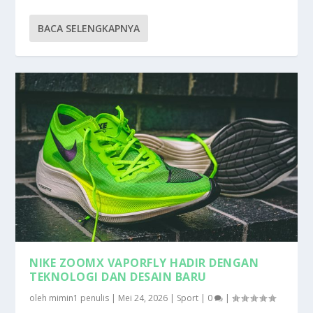
BACA SELENGKAPNYA
NIKE ZOOMX VAPORFLY HADIR DENGAN
TEKNOLOGI DAN DESAIN BARU
oleh
mimin1 penulis
|
Mei 24, 2026
|
Sport
|
0
|