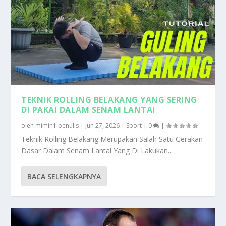
TEKNIK ROLLING BELAKANG YANG SERING
DI PAKAI DALAM SENAM LANTAI
oleh
mimin1 penulis
|
Jun 27, 2026
|
Sport
|
0
|
Teknik Rolling Belakang Merupakan Salah Satu Gerakan
Dasar Dalam Senam Lantai Yang Di Lakukan...
BACA SELENGKAPNYA