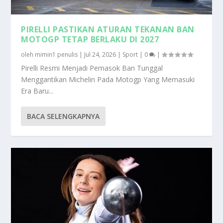
PIRELLI PASTIKAN ATURAN TEKANAN BAN
MOTOGP TETAP BERLAKU DI 2027
oleh
mimin1 penulis
|
Jul 24, 2026
|
Sport
|
0
|
Pirelli Resmi Menjadi Pemasok Ban Tunggal
Menggantikan Michelin Pada Motogp Yang Memasuki
Era Baru...
BACA SELENGKAPNYA