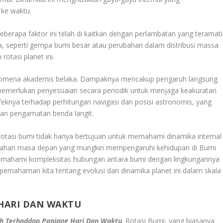
 ke waktu.
eberapa faktor ini telah di kaitkan dengan perlambatan yang teramati
ka, seperti gempa bumi besar atau perubahan dalam distribusi massa
otasi planet ini.
nomena akademis belaka. Dampaknya mencakup pengaruh langsung
memerlukan penyesuaian secara periodik untuk menjaga keakuratan
efeknya terhadap perhitungan navigasi dan posisi astronomis, yang
dan pengamatan benda langit.
 rotasi bumi tidak hanya bertujuan untuk memahami dinamika internal
erubahan masa depan yang mungkin mempengaruhi kehidupan di Bumi
a memahami kompleksitas hubungan antara bumi dengan lingkungannya
pemahaman kita tentang evolusi dan dinamika planet ini dalam skala
HARI DAN WAKTU
h Terhaddap Panjang Hari Dan Waktu
. Rotasi Bumi, yang biasanya