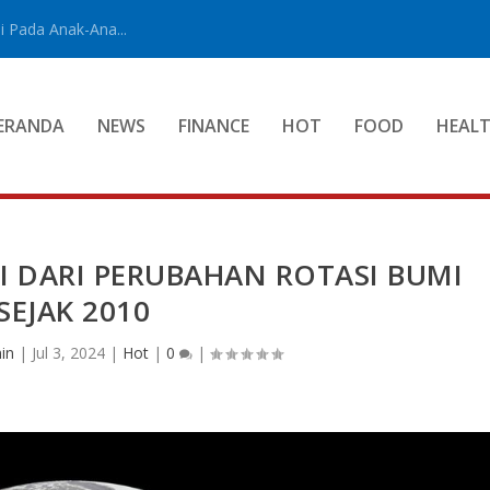
 Pada Anak-Ana...
ERANDA
NEWS
FINANCE
HOT
FOOD
HEAL
I DARI PERUBAHAN ROTASI BUMI
SEJAK 2010
in
|
Jul 3, 2024
|
Hot
|
0
|