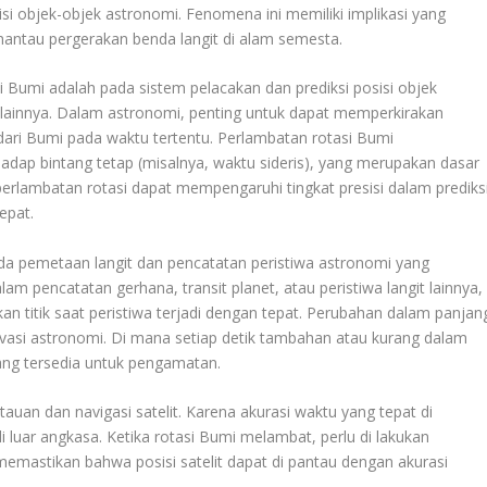
si objek-objek astronomi. Fenomena ini memiliki implikasi yang
antau pergerakan benda langit di alam semesta.
 Bumi adalah pada sistem pelacakan dan prediksi posisi objek
it lainnya. Dalam astronomi, penting untuk dapat memperkirakan
 dari Bumi pada waktu tertentu. Perlambatan rotasi Bumi
dap bintang tetap (misalnya, waktu sideris), yang merupakan dasar
 perlambatan rotasi dapat mempengaruhi tingkat presisi dalam prediks
epat.
ada pemetaan langit dan pencatatan peristiwa astronomi yang
am pencatatan gerhana, transit planet, atau peristiwa langit lainnya,
n titik saat peristiwa terjadi dengan tepat. Perubahan dalam panjan
asi astronomi. Di mana setiap detik tambahan atau kurang dalam
ang tersedia untuk pengamatan.
an dan navigasi satelit. Karena akurasi waktu yang tepat di
 luar angkasa. Ketika rotasi Bumi melambat, perlu di lakukan
memastikan bahwa posisi satelit dapat di pantau dengan akurasi