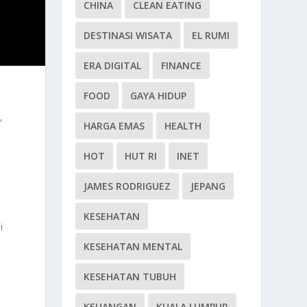
CHINA
CLEAN EATING
DESTINASI WISATA
EL RUMI
ERA DIGITAL
FINANCE
FOOD
GAYA HIDUP
,
HARGA EMAS
HEALTH
HOT
HUT RI
INET
JAMES RODRIGUEZ
JEPANG
KESEHATAN
i
KESEHATAN MENTAL
KESEHATAN TUBUH
KEUANGAN
KUALA LUMPUR