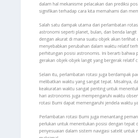
dalam hal mekanisme pelacakan dan prediksi posi
signifikan terhadap cara kita memahami dan mem
Salah satu dampak utama dari perlambatan rotasi
astronomi seperti planet, bulan, dan benda lang
dengan akurat di mana suatu objek akan terlihat
menyebabkan perubahan dalam waktu relatif terha
perhitungan posisi astronomis. Ini berarti bahwa
gerakan objek-objek langit yang bergerak relatif c
Selain itu, perlambatan rotasi juga berdampak p
melibatkan waktu yang sangat tepat. Misalnya, dal
keakuratan waktu sangat penting untuk menentuka
hari astronomis juga mempengaruhi waktu observ
rotasi Bumi dapat memengaruhi jendela waktu y
Perlambatan rotasi Bumi juga menantang pemantau
perlukan untuk menentukan posisi dengan tepat di
penyesuaian dalam sistem navigasi satelit untuk 
maksimal.