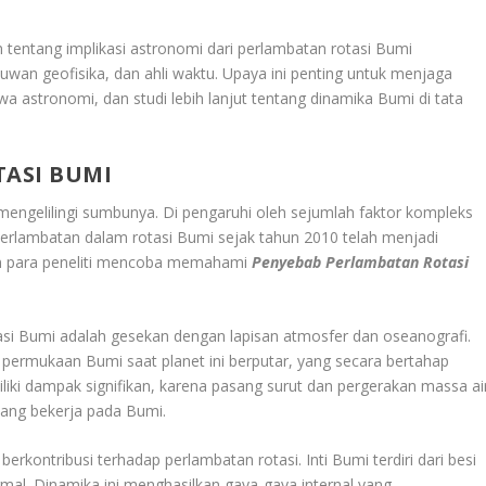
entang implikasi astronomi dari perlambatan rotasi Bumi
wan geofisika, dan ahli waktu. Upaya ini penting untuk menjaga
iwa astronomi, dan studi lebih lanjut tentang dinamika Bumi di tata
ASI BUMI
mengelilingi sumbunya. Di pengaruhi oleh sejumlah faktor kompleks
 Perlambatan dalam rotasi Bumi sejak tahun 2010 telah menjadi
an para peneliti mencoba memahami
Penyebab Perlambatan Rotasi
si Bumi adalah gesekan dengan lapisan atmosfer dan oseanografi.
ermukaan Bumi saat planet ini berputar, yang secara bertahap
iki dampak signifikan, karena pasang surut dan pergerakan massa ai
ang bekerja pada Bumi.
berkontribusi terhadap perlambatan rotasi. Inti Bumi terdiri dari besi
mal. Dinamika ini menghasilkan gaya-gaya internal yang