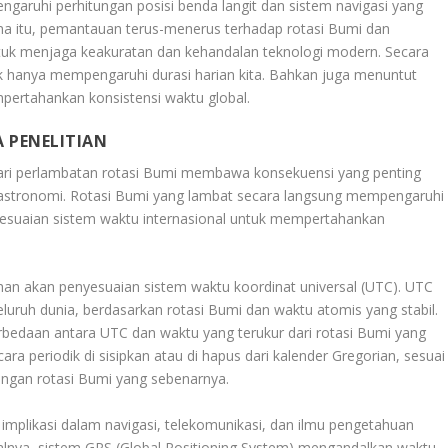
garuhi perhitungan posisi benda langit dan sistem navigasi yang
ena itu, pemantauan terus-menerus terhadap rotasi Bumi dan
tuk menjaga keakuratan dan kehandalan teknologi modern. Secara
ak hanya mempengaruhi durasi harian kita. Bahkan juga menuntut
pertahankan konsistensi waktu global.
 PENELITIAN
ri perlambatan rotasi Bumi membawa konsekuensi yang penting
 astronomi. Rotasi Bumi yang lambat secara langsung mempengaruhi
yesuaian sistem waktu internasional untuk mempertahankan
han akan penyesuaian sistem waktu koordinat universal (UTC). UTC
eluruh dunia, berdasarkan rotasi Bumi dan waktu atomis yang stabil.
bedaan antara UTC dan waktu yang terukur dari rotasi Bumi yang
ara periodik di sisipkan atau di hapus dari kalender Gregorian, sesuai
ngan rotasi Bumi yang sebenarnya.
 implikasi dalam navigasi, telekomunikasi, dan ilmu pengetahuan
alnya, sistem GPS (Global Positioning System) mengandalkan waktu