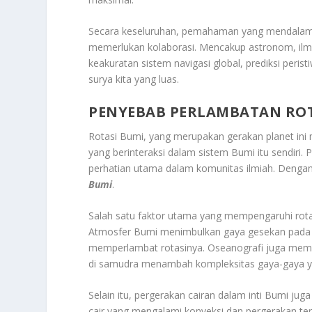
Secara keseluruhan, pemahaman yang mendalam t
memerlukan kolaborasi. Mencakup astronom, ilmu
keakuratan sistem navigasi global, prediksi perist
surya kita yang luas.
PENYEBAB PERLAMBATAN ROT
Rotasi Bumi, yang merupakan gerakan planet ini 
yang berinteraksi dalam sistem Bumi itu sendiri.
perhatian utama dalam komunitas ilmiah. Deng
Bumi
.
Salah satu faktor utama yang mempengaruhi rota
Atmosfer Bumi menimbulkan gaya gesekan pada p
memperlambat rotasinya. Oseanografi juga memil
di samudra menambah kompleksitas gaya-gaya y
Selain itu, pergerakan cairan dalam inti Bumi juga 
cair yang mengalami konveksi dan pergerakan ter