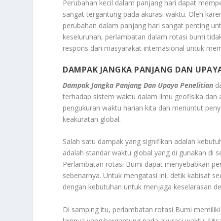
Perubahan kecil dalam panjang hari dapat mempen
sangat tergantung pada akurasi waktu. Oleh kar
perubahan dalam panjang hari sangat penting un
keseluruhan, perlambatan dalam rotasi bumi tid
respons dari masyarakat internasional untuk mem
DAMPAK JANGKA PANJANG DAN UPAYA
Dampak Jangka Panjang Dan Upaya Penelitian
da
terhadap sistem waktu dalam ilmu geofisika dan
pengukuran waktu harian kita dan menuntut pen
keakuratan global.
Salah satu dampak yang signifikan adalah kebutu
adalah standar waktu global yang di gunakan di s
Perlambatan rotasi Bumi dapat menyebabkan per
sebenarnya. Untuk mengatasi ini, detik kabisat sec
dengan kebutuhan untuk menjaga keselarasan de
Di samping itu, perlambatan rotasi Bumi memiliki
lainnya yang bergantung pada akurasi waktu. Mis