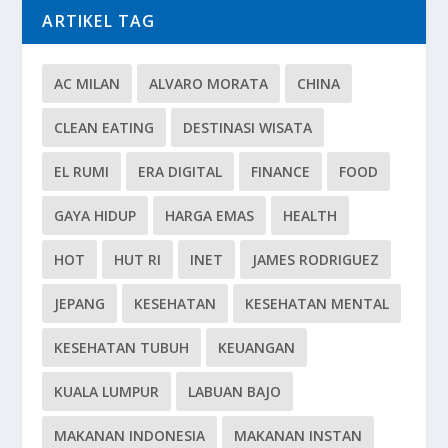
ARTIKEL TAG
AC MILAN
ALVARO MORATA
CHINA
CLEAN EATING
DESTINASI WISATA
EL RUMI
ERA DIGITAL
FINANCE
FOOD
GAYA HIDUP
HARGA EMAS
HEALTH
HOT
HUT RI
INET
JAMES RODRIGUEZ
JEPANG
KESEHATAN
KESEHATAN MENTAL
KESEHATAN TUBUH
KEUANGAN
KUALA LUMPUR
LABUAN BAJO
MAKANAN INDONESIA
MAKANAN INSTAN