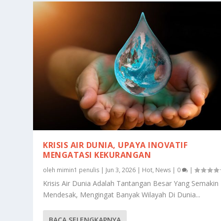
KRISIS AIR DUNIA, UPAYA INOVATIF
MENGATASI KEKURANGAN
oleh
mimin1 penulis
|
Jun 3, 2026
|
Hot
,
News
|
0
|
Krisis Air Dunia Adalah Tantangan Besar Yang Semakin
Mendesak, Mengingat Banyak Wilayah Di Dunia...
BACA SELENGKAPNYA