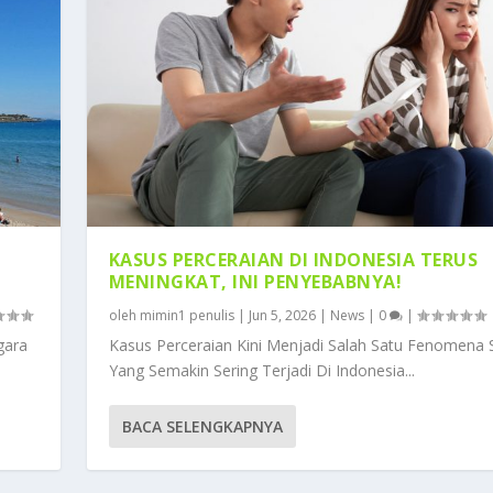
KASUS PERCERAIAN DI INDONESIA TERUS
MENINGKAT, INI PENYEBABNYA!
oleh
mimin1 penulis
|
Jun 5, 2026
|
News
|
0
|
gara
Kasus Perceraian Kini Menjadi Salah Satu Fenomena S
Yang Semakin Sering Terjadi Di Indonesia...
BACA SELENGKAPNYA