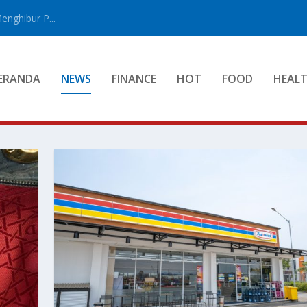
enghibur P...
ERANDA
NEWS
FINANCE
HOT
FOOD
HEAL