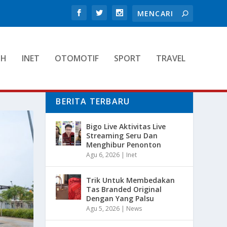
TH
INET
OTOMOTIF
SPORT
TRAVEL
BERITA TERBARU
Bigo Live Aktivitas Live
Streaming Seru Dan
Menghibur Penonton
Agu 6, 2026
|
Inet
Trik Untuk Membedakan
Tas Branded Original
Dengan Yang Palsu
Agu 5, 2026
|
News