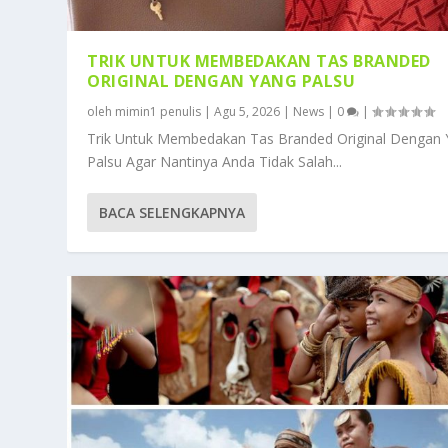
TRIK UNTUK MEMBEDAKAN TAS BRANDED
ORIGINAL DENGAN YANG PALSU
oleh
mimin1 penulis
|
Agu 5, 2026
|
News
|
0
|
Trik Untuk Membedakan Tas Branded Original Dengan
Palsu Agar Nantinya Anda Tidak Salah...
BACA SELENGKAPNYA