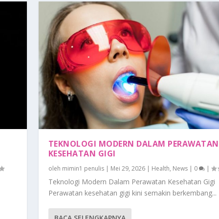
TEKNOLOGI MODERN DALAM PERAWATAN
KESEHATAN GIGI
oleh
mimin1 penulis
|
Mei 29, 2026
|
Health
,
News
|
0
|
Teknologi Modern Dalam Perawatan Kesehatan Gigi
Perawatan kesehatan gigi kini semakin berkembang...
BACA SELENGKAPNYA