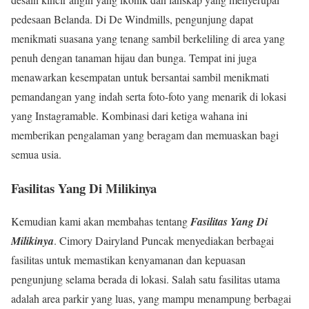
pedesaan Belanda. Di De Windmills, pengunjung dapat
menikmati suasana yang tenang sambil berkeliling di area yang
penuh dengan tanaman hijau dan bunga. Tempat ini juga
menawarkan kesempatan untuk bersantai sambil menikmati
pemandangan yang indah serta foto-foto yang menarik di lokasi
yang Instagramable. Kombinasi dari ketiga wahana ini
memberikan pengalaman yang beragam dan memuaskan bagi
semua usia.
Fasilitas Yang Di Milikinya
Kemudian kami akan membahas tentang
Fasilitas Yang Di
Milikinya
. Cimory Dairyland Puncak menyediakan berbagai
fasilitas untuk memastikan kenyamanan dan kepuasan
pengunjung selama berada di lokasi. Salah satu fasilitas utama
adalah area parkir yang luas, yang mampu menampung berbagai