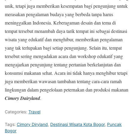
unik, tetapi juga memberikan kesempatan bagi pengunjung untuk
merasakan pengalaman budaya yang berbeda tanpa harus
meninggalkan Indonesia. Keberagaman desain dan tema di
tempat tersebut menambah daya tarik tempat ini sebagai destinasi
wisata yang edukatif dan menghibur, memberikan pengalaman
yang tak terlupakan bagi setiap pengunjung. Selain itu, tempat
tersebut sering mengadakan acara dan workshop edukatif yang
mengajarkan pengunjung tentang pertanian berkelanjutan dan
konsumsi makanan sehat. Acara ini tidak hanya menghibur tetapi
juga memberikan wawasan tambahan tentang cara-cara ramah
lingkungan dalam pengelolaan peternakan dan produksi makanan
Cimory Dairyland
.
Categories:
Travel
Tags:
Cimory Diryland
,
Destinasi Wisata Kota Bogor
,
Puncak
Bogor