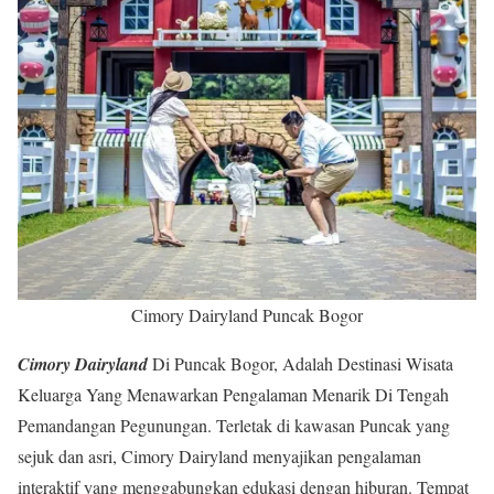
Cimory Dairyland Puncak Bogor
Cimory Dairyland
Di Puncak Bogor, Adalah Destinasi Wisata
Keluarga Yang Menawarkan Pengalaman Menarik Di Tengah
Pemandangan Pegunungan. Terletak di kawasan Puncak yang
sejuk dan asri, Cimory Dairyland menyajikan pengalaman
interaktif yang menggabungkan edukasi dengan hiburan. Tempat