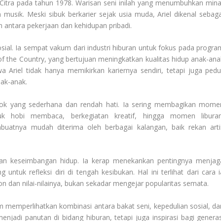
a Citra pada tahun 1978. Warisan seni inilah yang menumbuhkan mina
 musik. Meski sibuk berkarier sejak usia muda, Ariel dikenal sebaga
 antara pekerjaan dan kehidupan pribadi.
sosial. Ia sempat vakum dari industri hiburan untuk fokus pada progra
of the Country, yang bertujuan meningkatkan kualitas hidup anak-ana
Ariel tidak hanya memikirkan kariernya sendiri, tetapi juga pedul
ak-anak.
osok yang sederhana dan rendah hati. Ia sering membagikan mome
suk hobi membaca, berkegiatan kreatif, hingga momen liburan
uatnya mudah diterima oleh berbagai kalangan, baik rekan arti
an keseimbangan hidup. Ia kerap menekankan pentingnya menjag
untuk refleksi diri di tengah kesibukan. Hal ini terlihat dari cara i
n dan nilai-nilainya, bukan sekadar mengejar popularitas semata.
m memperlihatkan kombinasi antara bakat seni, kepedulian sosial, da
jadi panutan di bidang hiburan, tetapi juga inspirasi bagi generas