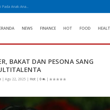
 Pada Anak-Ana...
ERANDA
NEWS
FINANCE
HOT
FOOD
HEAL
ER, BAKAT DAN PESONA SANG
LTITALENTA
n
|
Agu 22, 2025
|
Hot
|
0
|