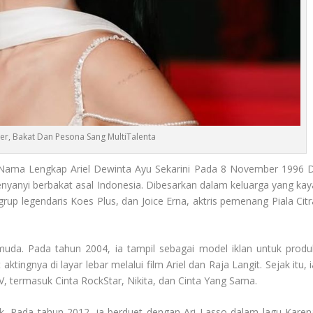
ier, Bakat Dan Pesona Sang MultiTalenta
 Nama Lengkap Ariel Dewinta Ayu Sekarini Pada 8 November 1996 D
enyanyi berbakat asal Indonesia. Dibesarkan dalam keluarga yang kay
grup legendaris Koes Plus, dan Joice Erna, aktris pemenang Piala Citr
a muda. Pada tahun 2004, ia tampil sebagai model iklan untuk produ
tingnya di layar lebar melalui film Ariel dan Raja Langit. Sejak itu, 
TV, termasuk Cinta RockStar, Nikita, dan Cinta Yang Sama.
sik. Pada tahun 2012, ia berduet dengan Ari Lasso dalam lagu Karen