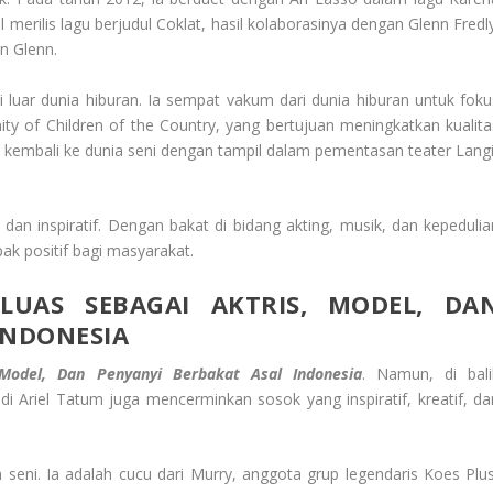
erilis lagu berjudul Coklat, hasil kolaborasinya dengan Glenn Fredly
n Glenn.
di luar dunia hiburan. Ia sempat vakum dari dunia hiburan untuk foku
ty of Children of the Country, yang bertujuan meningkatkan kualita
 kembali ke dunia seni dengan tampil dalam pementasan teater Langi
an inspiratif. Dengan bakat di bidang akting, musik, dan kepedulia
ak positif bagi masyarakat.
LUAS SEBAGAI AKTRIS, MODEL, DA
INDONESIA
 Model, Dan Penyanyi Berbakat Asal Indonesia
. Namun, di bali
di Ariel Tatum juga mencerminkan sosok yang inspiratif, kreatif, da
seni. Ia adalah cucu dari Murry, anggota grup legendaris Koes Plus