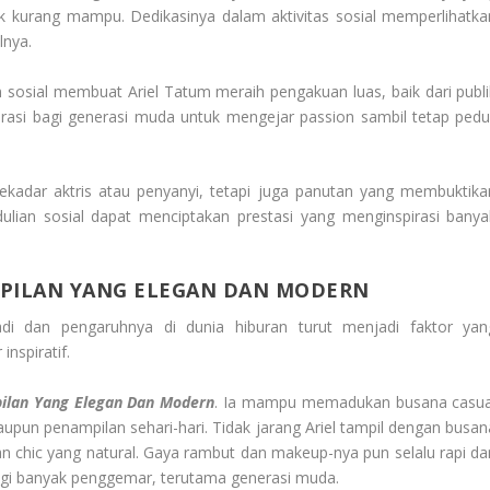
ak kurang mampu. Dedikasinya dalam aktivitas sosial memperlihatka
lnya.
n sosial membuat Ariel Tatum meraih pengakuan luas, baik dari publi
irasi bagi generasi muda untuk mengejar passion sambil tetap pedul
ekadar aktris atau penyanyi, tetapi juga panutan yang membuktika
ulian sosial dapat menciptakan prestasi yang menginspirasi banya
AMPILAN YANG ELEGAN DAN MODERN
adi dan pengaruhnya di dunia hiburan turut menjadi faktor yan
nspiratif.
pilan Yang Elegan Dan Modern
. Ia mampu memadukan busana casua
upun penampilan sehari-hari. Tidak jarang Ariel tampil dengan busan
n chic yang natural. Gaya rambut dan makeup-nya pun selalu rapi da
 bagi banyak penggemar, terutama generasi muda.