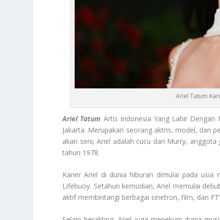
Ariel Tatum Kar
Ariel Tatum
Artis Indonesia Yang Lahir Dengan
Jakarta. Merupakan seorang aktris, model, dan p
akan seni, Ariel adalah cucu dari Murry, anggota 
tahun 1978.
Karier Ariel di dunia hiburan dimulai pada usi
Lifebuoy. Setahun kemudian, Ariel memulai debut ak
aktif membintangi berbagai sinetron, film, dan F
Selain berakting, Ariel juga menekuni dunia mu