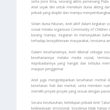
serta Joice Erna, seorang aktris pemenang Pial
Ariel sejak dini untuk menekuni dunia akting dan
pribadi yang disiplin dan mampu menyeimbangkan
Selain dunia hiburan, Ariel aktif dalam kegiatan 
sosial melalui organisasi Community of Children 
kurang mampu. Kegiatan ini menunjukkan bahwa 
terhadap kesejahteraan masyarakat, terutama an
Dalam kesehariannya, Ariel dikenal sebagai s
kesehariannya melalui media sosial, terma
Kepribadiannya yang hangat dan terbuka memb
maupun penggemar.
Ariel juga mengedepankan kesehatan mental d
kesehatan fisik dan mental, serta memberi ruang 
memilih proyek-proyek yang sesuai dengan passio
Secara keseluruhan, kehidupan pribadi Ariel Tatu
kedewasaan emosional. Sosoknya tidak hanya men