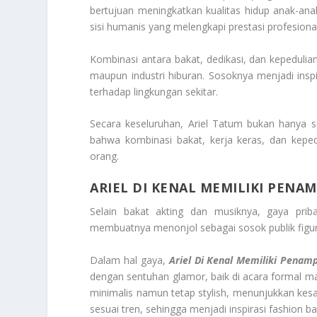
bertujuan meningkatkan kualitas hidup anak-an
sisi humanis yang melengkapi prestasi profesiona
Kombinasi antara bakat, dedikasi, dan kepedulia
maupun industri hiburan. Sosoknya menjadi insp
terhadap lingkungan sekitar.
Secara keseluruhan, Ariel Tatum bukan hanya s
bahwa kombinasi bakat, kerja keras, dan keped
orang.
ARIEL DI KENAL MEMILIKI PEN
Selain bakat akting dan musiknya, gaya prib
membuatnya menonjol sebagai sosok publik figur i
Dalam hal gaya,
Ariel Di Kenal Memiliki Penam
dengan sentuhan glamor, baik di acara formal ma
minimalis namun tetap stylish, menunjukkan kesa
sesuai tren, sehingga menjadi inspirasi fashion