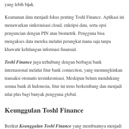
yang lebih bijak.
Keamanan data menjadi fokus penting Toshl Finance. Aplikasi ini
menawarkan sinkronisasi cloud, enkripsi data, serta opsi
penguncian dengan PIN atau biometrik. Pengguna bisa
mengakses data mereka melalui perangkat mana saja tanpa
khawatir kehilangan informasi finansial.
Toshl Finance
juga terhubung dengan berbagai bank
internasional melalui fitur bank connection, yang memungkinkan
transaksi otomatis tersinkronisasi. Meskipun belum mendukung
semua bank di Indonesia, fitur ini terus berkembang dan menjadi
nilai plus bagi banyak pengguna global.
Keunggulan Toshl Finance
Berikut
Keunggulan Toshl Finance
yang membuatnya menjadi