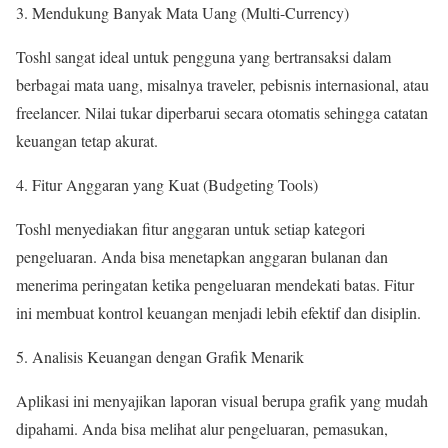
Mendukung Banyak Mata Uang (Multi-Currency)
Toshl sangat ideal untuk pengguna yang bertransaksi dalam
berbagai mata uang, misalnya traveler, pebisnis internasional, atau
freelancer. Nilai tukar diperbarui secara otomatis sehingga catatan
keuangan tetap akurat.
Fitur Anggaran yang Kuat (Budgeting Tools)
Toshl menyediakan fitur anggaran untuk setiap kategori
pengeluaran. Anda bisa menetapkan anggaran bulanan dan
menerima peringatan ketika pengeluaran mendekati batas. Fitur
ini membuat kontrol keuangan menjadi lebih efektif dan disiplin.
Analisis Keuangan dengan Grafik Menarik
Aplikasi ini menyajikan laporan visual berupa grafik yang mudah
dipahami. Anda bisa melihat alur pengeluaran, pemasukan,