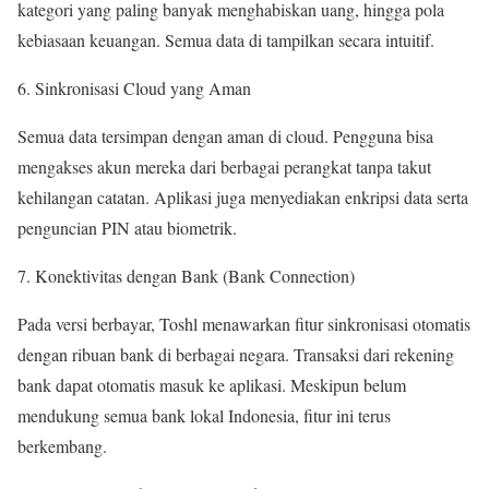
kategori yang paling banyak menghabiskan uang, hingga pola
kebiasaan keuangan. Semua data di tampilkan secara intuitif.
Sinkronisasi Cloud yang Aman
Semua data tersimpan dengan aman di cloud. Pengguna bisa
mengakses akun mereka dari berbagai perangkat tanpa takut
kehilangan catatan. Aplikasi juga menyediakan enkripsi data serta
penguncian PIN atau biometrik.
Konektivitas dengan Bank (Bank Connection)
Pada versi berbayar, Toshl menawarkan fitur sinkronisasi otomatis
dengan ribuan bank di berbagai negara. Transaksi dari rekening
bank dapat otomatis masuk ke aplikasi. Meskipun belum
mendukung semua bank lokal Indonesia, fitur ini terus
berkembang.