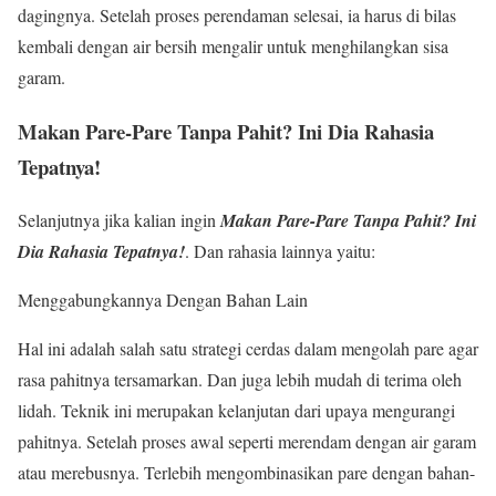
dagingnya. Setelah proses perendaman selesai, ia harus di bilas
kembali dengan air bersih mengalir untuk menghilangkan sisa
garam.
Makan Pare-Pare Tanpa Pahit? Ini Dia Rahasia
Tepatnya!
Selanjutnya jika kalian ingin
Makan Pare-Pare Tanpa Pahit? Ini
Dia Rahasia Tepatnya!
. Dan rahasia lainnya yaitu:
Menggabungkannya Dengan Bahan Lain
Hal ini adalah salah satu strategi cerdas dalam mengolah pare agar
rasa pahitnya tersamarkan. Dan juga lebih mudah di terima oleh
lidah. Teknik ini merupakan kelanjutan dari upaya mengurangi
pahitnya. Setelah proses awal seperti merendam dengan air garam
atau merebusnya. Terlebih mengombinasikan pare dengan bahan-