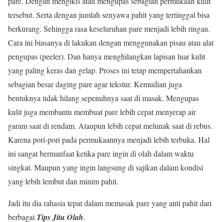
pare. Dengan mengikis atau mengupas sebagian permukaan kulit
tersebut. Serta dengan jumlah senyawa pahit yang tertinggal bisa
berkurang. Sehingga rasa keseluruhan pare menjadi lebih ringan.
Cara ini biasanya di lakukan dengan menggunakan pisau atau alat
pengupas (peeler). Dan hanya menghilangkan lapisan luar kulit
yang paling keras dan gelap. Proses ini tetap mempertahankan
sebagian besar daging pare agar tekstur. Kemudian juga
bentuknya tidak hilang sepenuhnya saat di masak. Mengupas
kulit juga membantu membuat pare lebih cepat menyerap air
garam saat di rendam. Ataupun lebih cepat melunak saat di rebus.
Karena pori-pori pada permukaannya menjadi lebih terbuka. Hal
ini sangat bermanfaat ketika pare ingin di olah dalam waktu
singkat. Maupun yang ingin langsung di sajikan dalam kondisi
yang lebih lembut dan minim pahit.
Jadi itu dia rahasia tepat dalam memasak pare yang anti pahit dari
berbagai
Tips Jitu Olah
.