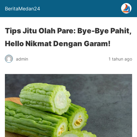
BeritaMedan24
Tips Jitu Olah Pare: Bye-Bye Pahit,
Hello Nikmat Dengan Garam!
admin
1 tahun ago