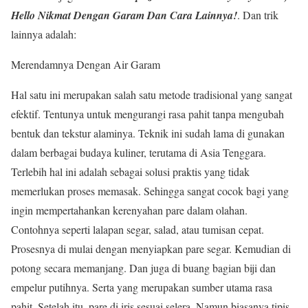
Hello Nikmat Dengan Garam Dan Cara Lainnya!
. Dan trik
lainnya adalah:
Merendamnya Dengan Air Garam
Hal satu ini merupakan salah satu metode tradisional yang sangat
efektif. Tentunya untuk mengurangi rasa pahit tanpa mengubah
bentuk dan tekstur alaminya. Teknik ini sudah lama di gunakan
dalam berbagai budaya kuliner, terutama di Asia Tenggara.
Terlebih hal ini adalah sebagai solusi praktis yang tidak
memerlukan proses memasak. Sehingga sangat cocok bagi yang
ingin mempertahankan kerenyahan pare dalam olahan.
Contohnya seperti lalapan segar, salad, atau tumisan cepat.
Prosesnya di mulai dengan menyiapkan pare segar. Kemudian di
potong secara memanjang. Dan juga di buang bagian biji dan
empelur putihnya. Serta yang merupakan sumber utama rasa
pahit. Setelah itu, pare di iris sesuai selera. Namun biasanya tipis-