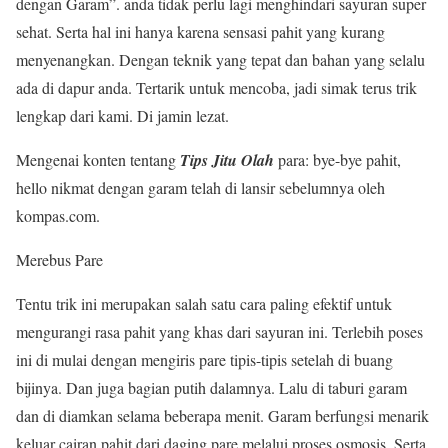
dengan Garam”. anda tidak perlu lagi menghindari sayuran super
sehat. Serta hal ini hanya karena sensasi pahit yang kurang
menyenangkan. Dengan teknik yang tepat dan bahan yang selalu
ada di dapur anda. Tertarik untuk mencoba, jadi simak terus trik
lengkap dari kami. Di jamin lezat.
Mengenai konten tentang
Tips Jitu Olah
para: bye-bye pahit,
hello nikmat dengan garam telah di lansir sebelumnya oleh
kompas.com.
Merebus Pare
Tentu trik ini merupakan salah satu cara paling efektif untuk
mengurangi rasa pahit yang khas dari sayuran ini. Terlebih poses
ini di mulai dengan mengiris pare tipis-tipis setelah di buang
bijinya. Dan juga bagian putih dalamnya. Lalu di taburi garam
dan di diamkan selama beberapa menit. Garam berfungsi menarik
keluar cairan pahit dari daging pare melalui proses osmosis. Serta