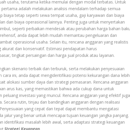
uah usaha, terutama ketika memulai dengan modal terbatas. Untuk
h pertama adalah melakukan analisis mendalam terhadap semua
up biaya tetap seperti sewa tempat usaha, gaji karyawan dan biaya
 iklan dan biaya operasional lainnya. Penting juga untuk menyertakan
timbul, seperti perbaikan mendesak atau perubahan harga bahan baku
rehensif, anda dapat lebih mudah memantau pengeluaran dan
at operasional usaha. Selain itu, rencana anggaran yang realistis
 akurat dan konservatif. Estimasi pendapatan harus
asar, tingkat persaingan dan harga jual produk atau layanan.
gkan skenario terbaik dan terburuk, serta melakukan penyesuaian
n cara ini, anda dapat mengidentifikasi potensi kekurangan dana lebih
kait alokasi sumber daya dan strategi pemasaran. Rencana anggaran
laan arus kas, yang memastikan bahwa ada cukup dana untuk
 peluang investasi yang muncul. Rencana anggaran yang efektif jug
 Secara rutin, tinjau dan bandingkan anggaran dengan realisasi
 Penyesuaian yang cepat dan tepat dapat membantu mengatasi
a jalur yang benar untuk mencapai tujuan keuangan jangka panjang.
dentifikasi masalah lebih awal, serta adaptasi strategi keuangan
ang
Strategi Keuangan
.