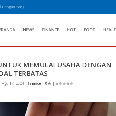
 Dengan Yang ...
ERANDA
NEWS
FINANCE
HOT
FOOD
HEAL
 UNTUK MEMULAI USAHA DENGAN
AL TERBATAS
|
Agu 17, 2024
|
Finance
|
0
|