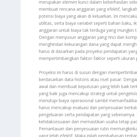
merupakan elemen kunci dalam keberhasilan seb
membuat rencana anggaran yang efektif, langka
potensi biaya yang akan di keluarkan. Ini mencak
utilitas, serta biaya variabel seperti bahan baku,
anggaran untuk biaya tak terduga yang mungkin 
Dengan menyusun anggaran yang rinci dan komp
menghindari kekurangan dana yang dapat menghamb
harus di dasarkan pada proyeksi pendapatan yang
mempertimbangkan faktor-faktor seperti ukuran p
Proyeksi ini harus di susun dengan mempertimban
berdasarkan data historis atau riset pasar. Denga
awal dan membuat keputusan yang lebih baik ter
yang baik juga mencakup strategi untuk pengelo
menutupi biaya operasional sambil memanfaatkan
harus mencakup evaluasi dan penyesuaian berkala.
pengeluaran serta pendapatan yang sebenarnya.
ketidaksesuaian dan memastikan usaha tetap pad
Pemantauan dan penyesuaian rutin memungkinkan i
yang lebih efektif. Maka inilah pembahasan tent