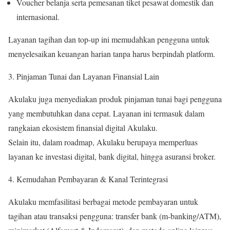
Voucher belanja serta pemesanan tiket pesawat domestik dan
internasional.
Layanan tagihan dan top-up ini memudahkan pengguna untuk
menyelesaikan keuangan harian tanpa harus berpindah platform.
Pinjaman Tunai dan Layanan Finansial Lain
Akulaku juga menyediakan produk pinjaman tunai bagi pengguna
yang membutuhkan dana cepat. Layanan ini termasuk dalam
rangkaian ekosistem finansial digital Akulaku.
Selain itu, dalam roadmap, Akulaku berupaya memperluas
layanan ke investasi digital, bank digital, hingga asuransi broker.
Kemudahan Pembayaran & Kanal Terintegrasi
Akulaku memfasilitasi berbagai metode pembayaran untuk
tagihan atau transaksi pengguna: transfer bank (m-banking/ATM),