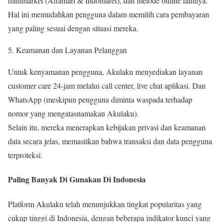
minimarket (Alfamart & Indomaret), dan metode online lainnya.
Hal ini memudahkan pengguna dalam memilih cara pembayaran
yang paling sesuai dengan situasi mereka.
Keamanan dan Layanan Pelanggan
Untuk kenyamanan pengguna, Akulaku menyediakan layanan
customer care 24-jam melalui call center, live chat aplikasi. Dan
WhatsApp (meskipun pengguna diminta waspada terhadap
nomor yang mengatasnamakan Akulaku).
Selain itu, mereka menerapkan kebijakan privasi dan keamanan
data secara jelas, memastikan bahwa transaksi dan data pengguna
terproteksi.
Paling Banyak Di Gunakan Di Indonesia
Platform Akulaku telah menunjukkan tingkat popularitas yang
cukup tinggi di Indonesia, dengan beberapa indikator kunci yang