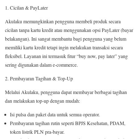
Cicilan & PayLater
Akulaku memungkinkan pengguna membeli produk secara
cicilan tanpa kartu kredit atau menggunakan opsi PayLater (bayar
belakangan). Ini sangat membantu bagi pengguna yang belum
memiliki kartu kredit tetapi ingin melakukan transaksi secara
fleksibel. Layanan ini termasuk fitur “buy now, pay later” yang
sering digunakan dalam e-commerce.
Pembayaran Tagihan & Top-Up
Melalui Akulaku, pengguna dapat membayar berbagai tagihan
dan melakukan top-up dengan mudah:
Isi pulsa dan paket data untuk semua operator.
Pembayaran tagihan rutin seperti BPJS Kesehatan, PDAM,
token listrik PLN pra-bayar.