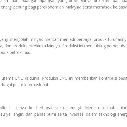
lam dari lapangan-lapangan yang di kelolanya di dalam dan lua
a energi penting bagi perekonomian Malaysia serta memasok ke pasa
yang mengolah minyak mentah menjadi berbagai produk turunanny
ia, dan produk petrokimia lainnya. Produksi ini mendukung pemenuha
oduk petrokimia.
n utama LNG di dunia. Produksi LNG ini memberikan kontribusi besa
bagai pasar internasional.
io bisnisnya ke berbagai sektor energi. Mereka terlibat dala
surya, angin, dan panas bumi serta investasi dalam teknologi energ