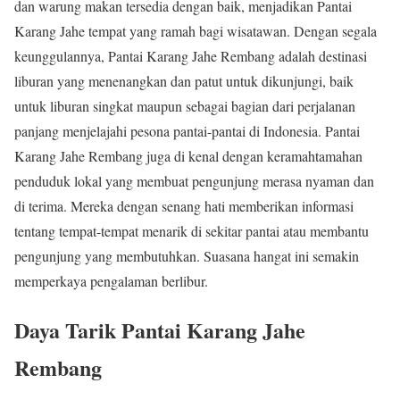
dan warung makan tersedia dengan baik, menjadikan Pantai
Karang Jahe tempat yang ramah bagi wisatawan. Dengan segala
keunggulannya, Pantai Karang Jahe Rembang adalah destinasi
liburan yang menenangkan dan patut untuk dikunjungi, baik
untuk liburan singkat maupun sebagai bagian dari perjalanan
panjang menjelajahi pesona pantai-pantai di Indonesia. Pantai
Karang Jahe Rembang juga di kenal dengan keramahtamahan
penduduk lokal yang membuat pengunjung merasa nyaman dan
di terima. Mereka dengan senang hati memberikan informasi
tentang tempat-tempat menarik di sekitar pantai atau membantu
pengunjung yang membutuhkan. Suasana hangat ini semakin
memperkaya pengalaman berlibur.
Daya Tarik Pantai Karang Jahe
Rembang