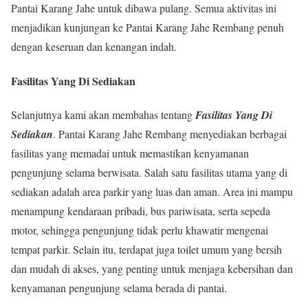
Pantai Karang Jahe untuk dibawa pulang. Semua aktivitas ini
menjadikan kunjungan ke Pantai Karang Jahe Rembang penuh
dengan keseruan dan kenangan indah.
Fasilitas Yang Di Sediakan
Selanjutnya kami akan membahas tentang
Fasilitas Yang Di
Sediakan
. Pantai Karang Jahe Rembang menyediakan berbagai
fasilitas yang memadai untuk memastikan kenyamanan
pengunjung selama berwisata. Salah satu fasilitas utama yang di
sediakan adalah area parkir yang luas dan aman. Area ini mampu
menampung kendaraan pribadi, bus pariwisata, serta sepeda
motor, sehingga pengunjung tidak perlu khawatir mengenai
tempat parkir. Selain itu, terdapat juga toilet umum yang bersih
dan mudah di akses, yang penting untuk menjaga kebersihan dan
kenyamanan pengunjung selama berada di pantai.