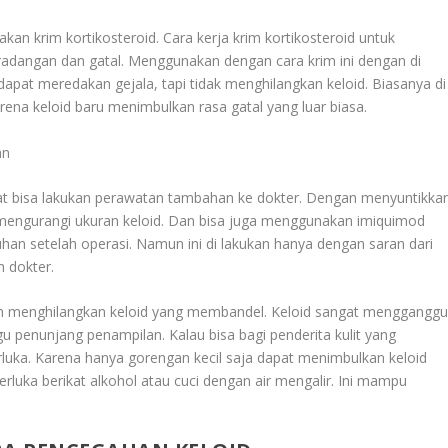
an krim kortikosteroid. Cara kerja krim kortikosteroid untuk
radangan dan gatal. Menggunakan dengan cara krim ini dengan di
 dapat meredakan gejala, tapi tidak menghilangkan keloid. Biasanya di
rena keloid baru menimbulkan rasa gatal yang luar biasa.
an
pat bisa lakukan perawatan tambahan ke dokter. Dengan menyuntikka
tuk mengurangi ukuran keloid. Dan bisa juga menggunakan imiquimod
an setelah operasi. Namun ini di lakukan hanya dengan saran dari
h dokter.
ngin menghilangkan keloid yang membandel. Keloid sangat menggangg
penunjang penampilan. Kalau bisa bagi penderita kulit yang
erluka. Karena hanya gorengan kecil saja dapat menimbulkan keloid
luka berikat alkohol atau cuci dengan air mengalir. Ini mampu