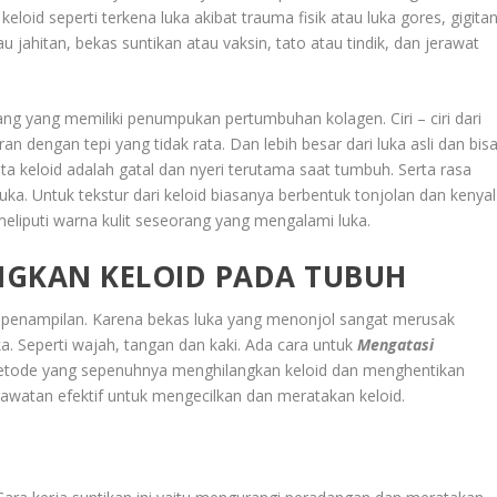
id seperti terkena luka akibat trauma fisik atau luka gores, gigita
 jahitan, bekas suntikan atau vaksin, tato atau tindik, dan jerawat
rang yang memiliki penumpukan pertumbuhan kolagen. Ciri – ciri dari
an dengan tepi yang tidak rata. Dan lebih besar dari luka asli dan bis
a keloid adalah gatal dan nyeri terutama saat tumbuh. Serta rasa
uka. Untuk tekstur dari keloid biasanya berbentuk tonjolan dan kenyal
meliputi warna kulit seseorang yang mengalami luka.
GKAN KELOID PADA TUBUH
 penampilan. Karena bekas luka yang menonjol sangat merusak
ka. Seperti wajah, tangan dan kaki. Ada cara untuk
Mengatasi
etode yang sepenuhnya menghilangkan keloid dan menghentikan
awatan efektif untuk mengecilkan dan meratakan keloid.