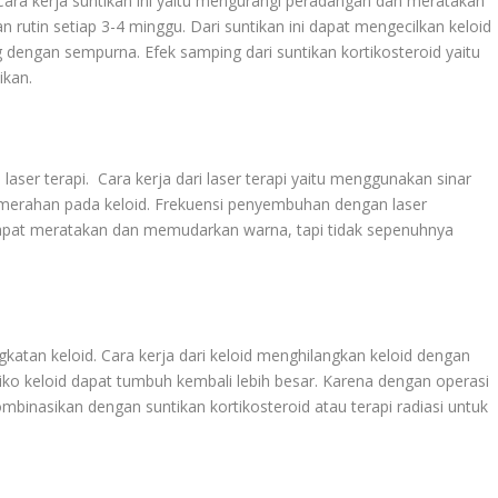
. Cara kerja suntikan ini yaitu mengurangi peradangan dan meratakan
n rutin setiap 3-4 minggu. Dari suntikan ini dapat mengecilkan keloid
 dengan sempurna. Efek samping dari suntikan kortikosteroid yaitu
ikan.
laser terapi. Cara kerja dari laser terapi yaitu menggunakan sinar
merahan pada keloid. Frekuensi penyembuhan dengan laser
 dapat meratakan dan memudarkan warna, tapi tidak sepenuhnya
katan keloid. Cara kerja dari keloid menghilangkan keloid dengan
ko keloid dapat tumbuh kembali lebih besar. Karena dengan operasi
ombinasikan dengan suntikan kortikosteroid atau terapi radiasi untuk