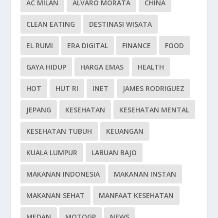
AC MILAN
ALVARO MORATA
CHINA
CLEAN EATING
DESTINASI WISATA
EL RUMI
ERA DIGITAL
FINANCE
FOOD
GAYA HIDUP
HARGA EMAS
HEALTH
HOT
HUT RI
INET
JAMES RODRIGUEZ
JEPANG
KESEHATAN
KESEHATAN MENTAL
KESEHATAN TUBUH
KEUANGAN
KUALA LUMPUR
LABUAN BAJO
MAKANAN INDONESIA
MAKANAN INSTAN
MAKANAN SEHAT
MANFAAT KESEHATAN
MEDAN
MOTOGP
NEWS