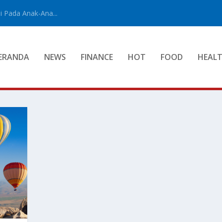
 Pada Anak-Ana...
ERANDA
NEWS
FINANCE
HOT
FOOD
HEAL