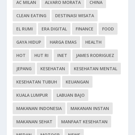
AC MILAN
ALVARO MORATA
CHINA
CLEAN EATING
DESTINASI WISATA
EL RUMI
ERA DIGITAL
FINANCE
FOOD
GAYA HIDUP
HARGA EMAS
HEALTH
HOT
HUT RI
INET
JAMES RODRIGUEZ
JEPANG
KESEHATAN
KESEHATAN MENTAL
KESEHATAN TUBUH
KEUANGAN
KUALA LUMPUR
LABUAN BAJO
MAKANAN INDONESIA
MAKANAN INSTAN
MAKANAN SEHAT
MANFAAT KESEHATAN
MEDAN
MOTOGP
NEWS