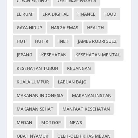
CLEAN EATING
DESTINASI WISATA
EL RUMI
ERA DIGITAL
FINANCE
FOOD
GAYA HIDUP
HARGA EMAS
HEALTH
HOT
HUT RI
INET
JAMES RODRIGUEZ
JEPANG
KESEHATAN
KESEHATAN MENTAL
KESEHATAN TUBUH
KEUANGAN
KUALA LUMPUR
LABUAN BAJO
MAKANAN INDONESIA
MAKANAN INSTAN
MAKANAN SEHAT
MANFAAT KESEHATAN
MEDAN
MOTOGP
NEWS
OBAT NYAMUK
OLEH-OLEH KHAS MEDAN