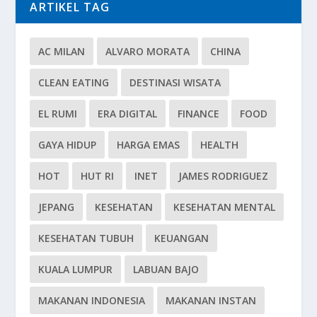
ARTIKEL TAG
AC MILAN
ALVARO MORATA
CHINA
CLEAN EATING
DESTINASI WISATA
EL RUMI
ERA DIGITAL
FINANCE
FOOD
GAYA HIDUP
HARGA EMAS
HEALTH
HOT
HUT RI
INET
JAMES RODRIGUEZ
JEPANG
KESEHATAN
KESEHATAN MENTAL
KESEHATAN TUBUH
KEUANGAN
KUALA LUMPUR
LABUAN BAJO
MAKANAN INDONESIA
MAKANAN INSTAN