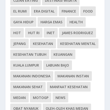
CLEAN EATING
DESTINASI WISATA
EL RUMI
ERA DIGITAL
FINANCE
FOOD
GAYA HIDUP
HARGA EMAS
HEALTH
HOT
HUT RI
INET
JAMES RODRIGUEZ
JEPANG
KESEHATAN
KESEHATAN MENTAL
KESEHATAN TUBUH
KEUANGAN
KUALA LUMPUR
LABUAN BAJO
MAKANAN INDONESIA
MAKANAN INSTAN
MAKANAN SEHAT
MANFAAT KESEHATAN
MEDAN
MOTOGP
NEWS
OBAT NYAMUK
OLEH-OLEH KHAS MEDAN