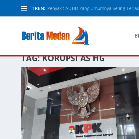
TREN:
Penyakit ADHD Yang Umumnya Sering Terjadi
B
TAG:
KORUPSI AS HG