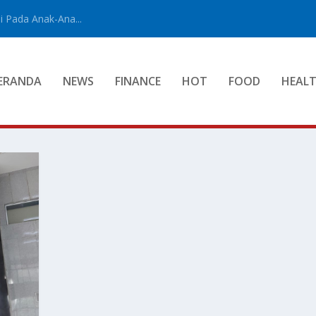
 Pada Anak-Ana...
ERANDA
NEWS
FINANCE
HOT
FOOD
HEAL