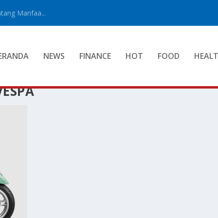
tang Manfaa...
ERANDA
NEWS
FINANCE
HOT
FOOD
HEAL
VESPA