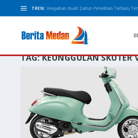
TREN:
Keajaiban Buah Zaitun Penelitian Terbaru Ten
B
TAG:
KEUNGGULAN SKUTER 