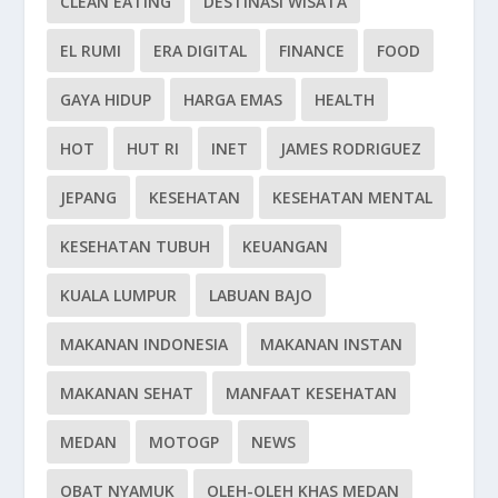
CLEAN EATING
DESTINASI WISATA
EL RUMI
ERA DIGITAL
FINANCE
FOOD
GAYA HIDUP
HARGA EMAS
HEALTH
HOT
HUT RI
INET
JAMES RODRIGUEZ
JEPANG
KESEHATAN
KESEHATAN MENTAL
KESEHATAN TUBUH
KEUANGAN
KUALA LUMPUR
LABUAN BAJO
MAKANAN INDONESIA
MAKANAN INSTAN
MAKANAN SEHAT
MANFAAT KESEHATAN
MEDAN
MOTOGP
NEWS
OBAT NYAMUK
OLEH-OLEH KHAS MEDAN