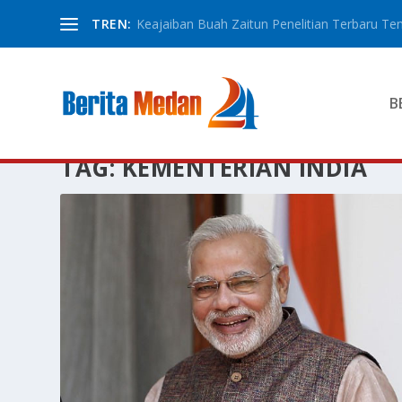
TREN:
Keajaiban Buah Zaitun Penelitian Terbaru Ten
B
TAG:
KEMENTERIAN INDIA