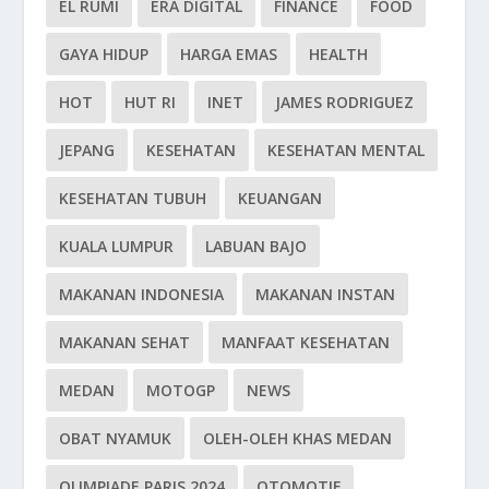
EL RUMI
ERA DIGITAL
FINANCE
FOOD
GAYA HIDUP
HARGA EMAS
HEALTH
HOT
HUT RI
INET
JAMES RODRIGUEZ
JEPANG
KESEHATAN
KESEHATAN MENTAL
KESEHATAN TUBUH
KEUANGAN
KUALA LUMPUR
LABUAN BAJO
MAKANAN INDONESIA
MAKANAN INSTAN
MAKANAN SEHAT
MANFAAT KESEHATAN
MEDAN
MOTOGP
NEWS
OBAT NYAMUK
OLEH-OLEH KHAS MEDAN
OLIMPIADE PARIS 2024
OTOMOTIF