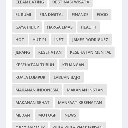
CLEAN EATING
DESTINASI WISATA
EL RUMI
ERA DIGITAL
FINANCE
FOOD
GAYA HIDUP
HARGA EMAS
HEALTH
HOT
HUT RI
INET
JAMES RODRIGUEZ
JEPANG
KESEHATAN
KESEHATAN MENTAL
KESEHATAN TUBUH
KEUANGAN
KUALA LUMPUR
LABUAN BAJO
MAKANAN INDONESIA
MAKANAN INSTAN
MAKANAN SEHAT
MANFAAT KESEHATAN
MEDAN
MOTOGP
NEWS
OBAT NYAMUK
OLEH-OLEH KHAS MEDAN