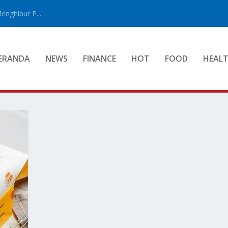
enghibur P...
ERANDA
NEWS
FINANCE
HOT
FOOD
HEAL