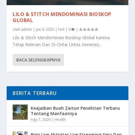
LILO & STITCH MENDOMINASI BIOSKOP
GLOBAL
oleh
admin
|
Jun 9, 2025
|
Hot
|
0
|
Lilo & Stitch Mendominasi Bioskop Global Karena
Tetap Relevan Dan Di Cintai Lintas Generasi...
BACA SELENGKAPNYA
BERITA TERBARU
Keajaiban Buah Zaitun Penelitian Terbaru
Tentang Manfaatnya
Agu 7, 2026
|
Health
Bigo Live Aktivitas Live Streaming Seru Dan