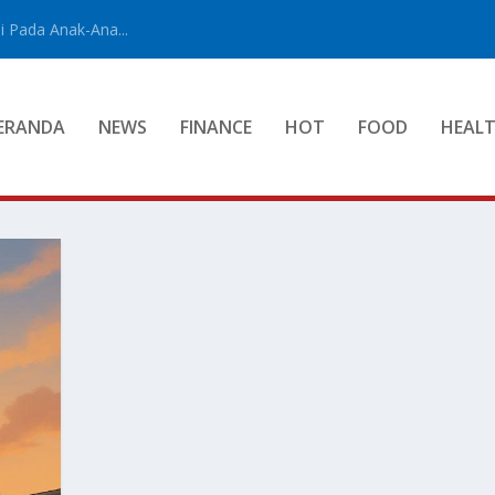
 Pada Anak-Ana...
ERANDA
NEWS
FINANCE
HOT
FOOD
HEAL