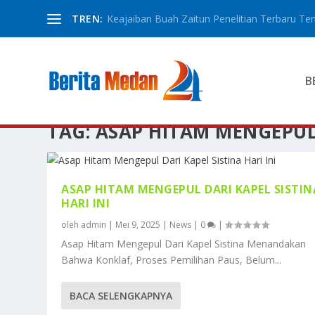
TREN:
Keajaiban Buah Zaitun Penelitian Terbaru Ten
B
TAG:
ASAP HITAM MENGEPU
ASAP HITAM MENGEPUL DARI KAPEL SISTIN
HARI INI
oleh
admin
|
Mei 9, 2025
|
News
|
0
|
Asap Hitam Mengepul Dari Kapel Sistina Menandakan
Bahwa Konklaf, Proses Pemilihan Paus, Belum...
BACA SELENGKAPNYA