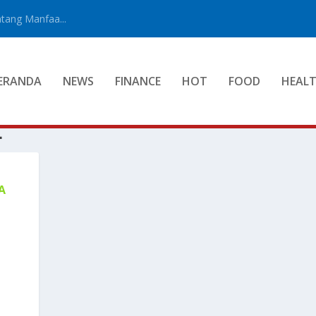
tang Manfaa...
ERANDA
NEWS
FINANCE
HOT
FOOD
HEAL
L
A