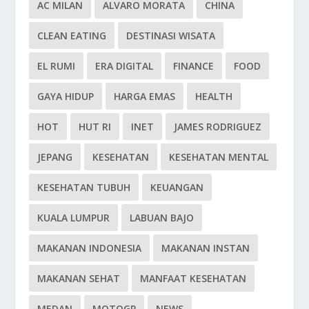
AC MILAN
ALVARO MORATA
CHINA
CLEAN EATING
DESTINASI WISATA
EL RUMI
ERA DIGITAL
FINANCE
FOOD
GAYA HIDUP
HARGA EMAS
HEALTH
HOT
HUT RI
INET
JAMES RODRIGUEZ
JEPANG
KESEHATAN
KESEHATAN MENTAL
KESEHATAN TUBUH
KEUANGAN
KUALA LUMPUR
LABUAN BAJO
MAKANAN INDONESIA
MAKANAN INSTAN
MAKANAN SEHAT
MANFAAT KESEHATAN
MEDAN
MOTOGP
NEWS