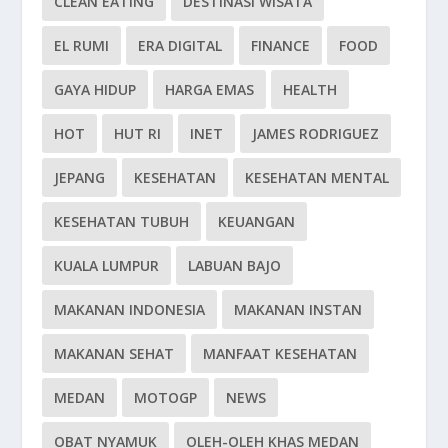
CLEAN EATING
DESTINASI WISATA
EL RUMI
ERA DIGITAL
FINANCE
FOOD
GAYA HIDUP
HARGA EMAS
HEALTH
HOT
HUT RI
INET
JAMES RODRIGUEZ
JEPANG
KESEHATAN
KESEHATAN MENTAL
KESEHATAN TUBUH
KEUANGAN
KUALA LUMPUR
LABUAN BAJO
MAKANAN INDONESIA
MAKANAN INSTAN
MAKANAN SEHAT
MANFAAT KESEHATAN
MEDAN
MOTOGP
NEWS
OBAT NYAMUK
OLEH-OLEH KHAS MEDAN