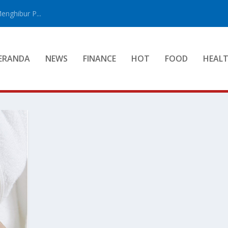
enghibur P...
ERANDA
NEWS
FINANCE
HOT
FOOD
HEAL