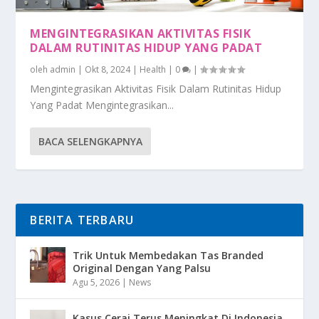
MENGINTEGRASIKAN AKTIVITAS FISIK
DALAM RUTINITAS HIDUP YANG PADAT
oleh
admin
|
Okt 8, 2024
|
Health
|
0
|
Mengintegrasikan Aktivitas Fisik Dalam Rutinitas Hidup
Yang Padat Mengintegrasikan...
BACA SELENGKAPNYA
BERITA TERBARU
Trik Untuk Membedakan Tas Branded
Original Dengan Yang Palsu
Agu 5, 2026
|
News
Kasus Cerai Terus Meningkat Di Indonesia,