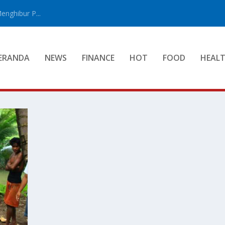
enghibur P...
ERANDA
NEWS
FINANCE
HOT
FOOD
HEAL