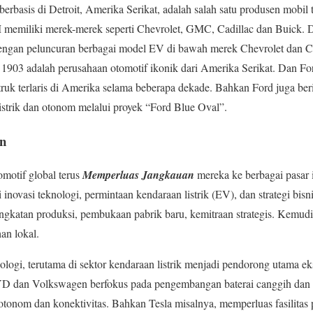
 berbasis di Detroit, Amerika Serikat, adalah salah satu produsen mobil 
M memiliki merek-merek seperti Chevrolet, GMC, Cadillac dan Buick. D
k dengan peluncuran berbagai model EV di bawah merek Chevrolet dan C
1903 adalah perusahaan otomotif ikonik dari Amerika Serikat. Dan Fo
truk terlaris di Amerika selama beberapa dekade. Bahkan Ford juga beri
istrik dan otonom melalui proyek “Ford Blue Oval”.
n
omotif global terus
Memperluas Jangkauan
mereka ke berbagai pasar i
i inovasi teknologi, permintaan kendaraan listrik (EV), dan strategi bis
ingkatan produksi, pembukaan pabrik baru, kemitraan strategis. Kemu
an lokal.
ologi, terutama di sektor kendaraan listrik menjadi pendorong utama ek
BYD dan Volkswagen berfokus pada pengembangan baterai canggih dan t
 otonom dan konektivitas. Bahkan Tesla misalnya, memperluas fasilitas