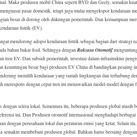
onal. Maka produsen mobil China seperti BYD dan Geely, semakin kuat
 menguasai pasar domestik, tetapi juga mulai mengekspor kendaraan mer
bagian besar di dorong oleh dukungan pemerintah. Dan kemampuan mere
endaraan listrik (EV).
gat mendorong adopsi kendaraan listrik sebagai bagian dari strategi 
ada bahan bakar fosil. Sehingga dengan
Raksasa Otomotif
menguntungk
an tren EV. Dan subsidi pemerintah, investasi dalam infrastruktur pengi
 keuntungan besar bagi produsen EV China di bandingkan pesaing in
nderung memilih kendaraan yang ramah lingkungan dan terhubung den
ah merespons dengan cepat tren ini menawarkan model-model dengan fitu
n dengan selera lokal. Sementara itu, beberapa produsen global masih
eferensi ini. Dan Produsen otomotif internasional menghadapi berbagai 
an dengan perusahaan lokal dan peraturan emisi yang ketat. Selain itu,
ina semakin membebani produsen global. Bahkan harus bersaing dengan