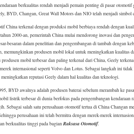
ndaraan berkualitas rendah menjadi pemain penting di pasar otomotif
ely, BYD, Changan, Great Wall Motors dan NIO telah menjadi simbol d
tif China terkenal dengan produksi mobil berbiaya rendah dengan kuali
 tahun 2000-an, pemerintah China mulai mendorong inovasi dan peng
besar-besaran dalam penelitian dan pengembangan di tambah dengan keb
h, memungkinkan produsen mobil lokal untuk meningkatkan kualitas da
tu produsen mobil terbesar dan paling terkenal dari China, Geely terkena
-merek internasional seperti Volvo dan Lotus. Sebagai langkah ini tid
a meningkatkan reputasi Geely dalam hal kualitas dan teknologi.
995, BYD awalnya adalah produsen baterai sebelum merambah ke pasar 
mobil listrik terbesar di dunia berfokus pada pengembangan kendaraan
gih. Sebagai salah satu perusahaan otomotif tertua di China Changan me
ehingga perusahaan ini telah bermitra dengan merek-merek internasion
n berkualitas tinggi pada bagian
Raksasa Otomotif
.