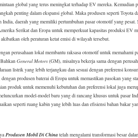
intaan global yang terus meningkat terhadap EV mereka. Kemudian p
 langkah penting dalam ekspansi global. Maka produsen seperti Toyota d
 India, daerah yang memiliki pertumbuhan pasar otomotif yang pesat. 
Amerika Serikat dan Eropa untuk memperkuat kapasitas produksi EV m
akibatkan oleh peraturan ketat emisi di wilayah tersebut.
dengan perusahaan lokal membantu raksasa otomotif untuk memahami p
a. Bahkan
General Motors
(GM), misalnya bekerja sama dengan perusaha
an listrik yang lebih terjangkau dan sesuai dengan preferensi konsum
an dengan produsen baterai di Eropa untuk memastikan pasokan yang st
an produk untuk memenuhi kebutuhan dan preferensi lokal juga merup
meluncurkan model-model baru yang di rancang khusus untuk pasar Ind
suaikan seperti ruang kabin yang lebih luas dan efisiensi bahan bakar yan
nya
Produsen Mobil Di China
telah mengalami transformasi besar dala