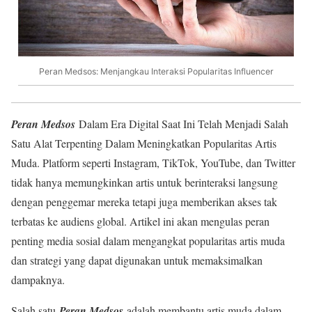
Peran Medsos: Menjangkau Interaksi Popularitas Influencer
Peran Medsos
Dalam Era Digital Saat Ini Telah Menjadi Salah
Satu Alat Terpenting Dalam Meningkatkan Popularitas Artis
Muda. Platform seperti Instagram, TikTok, YouTube, dan Twitter
tidak hanya memungkinkan artis untuk berinteraksi langsung
dengan penggemar mereka tetapi juga memberikan akses tak
terbatas ke audiens global. Artikel ini akan mengulas peran
penting media sosial dalam mengangkat popularitas artis muda
dan strategi yang dapat digunakan untuk memaksimalkan
dampaknya.
Salah satu
Peran Medsos
adalah membantu artis muda dalam