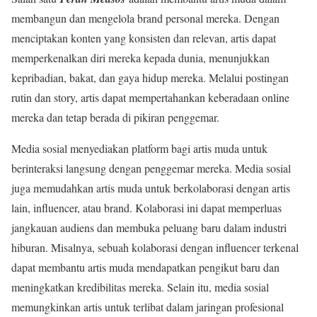
membangun dan mengelola brand personal mereka. Dengan
menciptakan konten yang konsisten dan relevan, artis dapat
memperkenalkan diri mereka kepada dunia, menunjukkan
kepribadian, bakat, dan gaya hidup mereka. Melalui postingan
rutin dan story, artis dapat mempertahankan keberadaan online
mereka dan tetap berada di pikiran penggemar.
Media sosial menyediakan platform bagi artis muda untuk
berinteraksi langsung dengan penggemar mereka. Media sosial
juga memudahkan artis muda untuk berkolaborasi dengan artis
lain, influencer, atau brand. Kolaborasi ini dapat memperluas
jangkauan audiens dan membuka peluang baru dalam industri
hiburan. Misalnya, sebuah kolaborasi dengan influencer terkenal
dapat membantu artis muda mendapatkan pengikut baru dan
meningkatkan kredibilitas mereka. Selain itu, media sosial
memungkinkan artis untuk terlibat dalam jaringan profesional