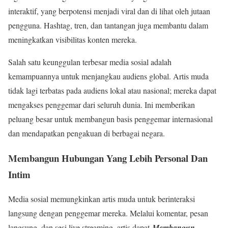
interaktif, yang berpotensi menjadi viral dan di lihat oleh jutaan
pengguna. Hashtag, tren, dan tantangan juga membantu dalam
meningkatkan visibilitas konten mereka.
Salah satu keunggulan terbesar media sosial adalah
kemampuannya untuk menjangkau audiens global. Artis muda
tidak lagi terbatas pada audiens lokal atau nasional; mereka dapat
mengakses penggemar dari seluruh dunia. Ini memberikan
peluang besar untuk membangun basis penggemar internasional
dan mendapatkan pengakuan di berbagai negara.
Membangun Hubungan Yang Lebih Personal Dan
Intim
Media sosial memungkinkan artis muda untuk berinteraksi
langsung dengan penggemar mereka. Melalui komentar, pesan
langsung, dan sesi live streaming, artis dapat
Membangun