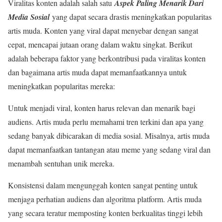
Viralitas konten adalah salah satu
Aspek Paling Menarik Dari
Media Sosial
yang dapat secara drastis meningkatkan popularitas
artis muda. Konten yang viral dapat menyebar dengan sangat
cepat, mencapai jutaan orang dalam waktu singkat. Berikut
adalah beberapa faktor yang berkontribusi pada viralitas konten
dan bagaimana artis muda dapat memanfaatkannya untuk
meningkatkan popularitas mereka:
Untuk menjadi viral, konten harus relevan dan menarik bagi
audiens. Artis muda perlu memahami tren terkini dan apa yang
sedang banyak dibicarakan di media sosial. Misalnya, artis muda
dapat memanfaatkan tantangan atau meme yang sedang viral dan
menambah sentuhan unik mereka.
Konsistensi dalam mengunggah konten sangat penting untuk
menjaga perhatian audiens dan algoritma platform. Artis muda
yang secara teratur memposting konten berkualitas tinggi lebih