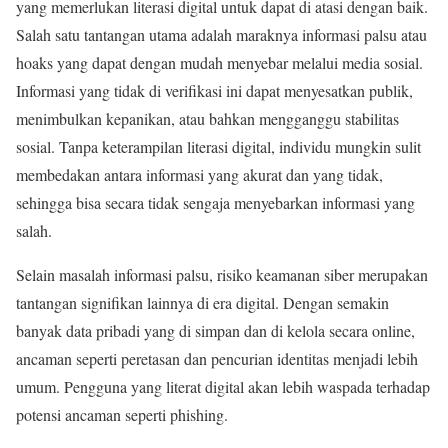
yang memerlukan literasi digital untuk dapat di atasi dengan baik.
Salah satu tantangan utama adalah maraknya informasi palsu atau
hoaks yang dapat dengan mudah menyebar melalui media sosial.
Informasi yang tidak di verifikasi ini dapat menyesatkan publik,
menimbulkan kepanikan, atau bahkan mengganggu stabilitas
sosial. Tanpa keterampilan literasi digital, individu mungkin sulit
membedakan antara informasi yang akurat dan yang tidak,
sehingga bisa secara tidak sengaja menyebarkan informasi yang
salah.
Selain masalah informasi palsu, risiko keamanan siber merupakan
tantangan signifikan lainnya di era digital. Dengan semakin
banyak data pribadi yang di simpan dan di kelola secara online,
ancaman seperti peretasan dan pencurian identitas menjadi lebih
umum. Pengguna yang literat digital akan lebih waspada terhadap
potensi ancaman seperti phishing.