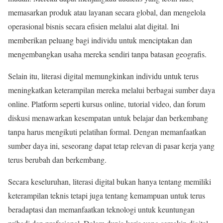
memasarkan produk atau layanan secara global, dan mengelola
operasional bisnis secara efisien melalui alat digital. Ini
memberikan peluang bagi individu untuk menciptakan dan
mengembangkan usaha mereka sendiri tanpa batasan geografis.
Selain itu, literasi digital memungkinkan individu untuk terus
meningkatkan keterampilan mereka melalui berbagai sumber daya
online. Platform seperti kursus online, tutorial video, dan forum
diskusi menawarkan kesempatan untuk belajar dan berkembang
tanpa harus mengikuti pelatihan formal. Dengan memanfaatkan
sumber daya ini, seseorang dapat tetap relevan di pasar kerja yang
terus berubah dan berkembang.
Secara keseluruhan, literasi digital bukan hanya tentang memiliki
keterampilan teknis tetapi juga tentang kemampuan untuk terus
beradaptasi dan memanfaatkan teknologi untuk keuntungan