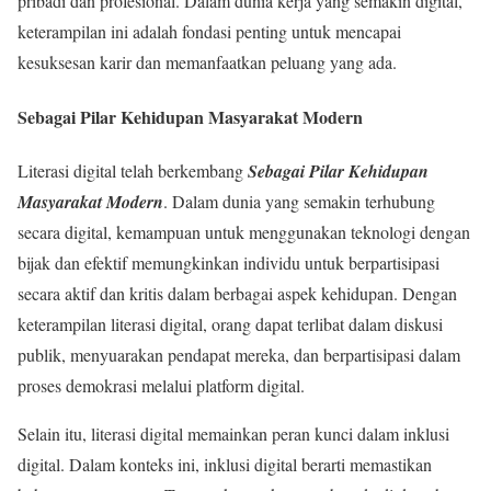
pribadi dan profesional. Dalam dunia kerja yang semakin digital,
keterampilan ini adalah fondasi penting untuk mencapai
kesuksesan karir dan memanfaatkan peluang yang ada.
Sebagai Pilar Kehidupan Masyarakat Modern
Literasi digital telah berkembang
Sebagai Pilar Kehidupan
Masyarakat Modern
. Dalam dunia yang semakin terhubung
secara digital, kemampuan untuk menggunakan teknologi dengan
bijak dan efektif memungkinkan individu untuk berpartisipasi
secara aktif dan kritis dalam berbagai aspek kehidupan. Dengan
keterampilan literasi digital, orang dapat terlibat dalam diskusi
publik, menyuarakan pendapat mereka, dan berpartisipasi dalam
proses demokrasi melalui platform digital.
Selain itu, literasi digital memainkan peran kunci dalam inklusi
digital. Dalam konteks ini, inklusi digital berarti memastikan