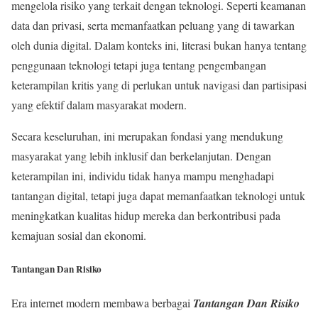
mengelola risiko yang terkait dengan teknologi. Seperti keamanan
data dan privasi, serta memanfaatkan peluang yang di tawarkan
oleh dunia digital. Dalam konteks ini, literasi bukan hanya tentang
penggunaan teknologi tetapi juga tentang pengembangan
keterampilan kritis yang di perlukan untuk navigasi dan partisipasi
yang efektif dalam masyarakat modern.
Secara keseluruhan, ini merupakan fondasi yang mendukung
masyarakat yang lebih inklusif dan berkelanjutan. Dengan
keterampilan ini, individu tidak hanya mampu menghadapi
tantangan digital, tetapi juga dapat memanfaatkan teknologi untuk
meningkatkan kualitas hidup mereka dan berkontribusi pada
kemajuan sosial dan ekonomi.
Tantangan Dan Risiko
Era internet modern membawa berbagai
Tantangan Dan Risiko