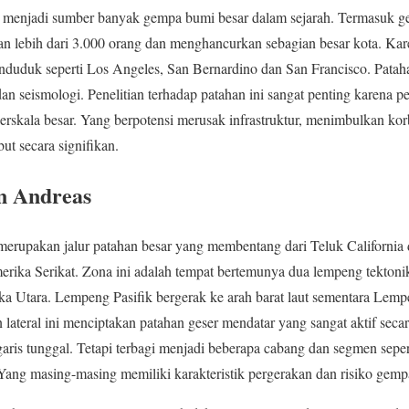
 menjadi sumber banyak gempa bumi besar dalam sejarah. Termasuk g
 lebih dari 3.000 orang dan menghancurkan sebagian besar kota. Kar
uduk seperti Los Angeles, San Bernardino dan San Francisco. Patahan 
 dan seismologi. Penelitian terhadap patahan ini sangat penting karena 
skala besar. Yang berpotensi merusak infrastruktur, menimbulkan k
ut secara signifikan.
n Andreas
rupakan jalur patahan besar yang membentang dari Teluk California d
merika Serikat. Zona ini adalah tempat bertemunya dua lempeng tekton
a Utara. Lempeng Pasifik bergerak ke arah barat laut sementara Lem
 lateral ini menciptakan patahan geser mendatar yang sangat aktif secar
u garis tunggal. Tetapi terbagi menjadi beberapa cabang dan segmen se
ang masing-masing memiliki karakteristik pergerakan dan risiko gemp