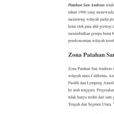
Patahan San Andreas
telah
tahun 1906 yang menewaskan
memotong wilayah padat pend
ketat oleh para ahli geologi
menimbulkan gempa bumi ber
perekonomian wilayah terseb
Zona Patahan Sa
Zona Patahan San Andreas me
wilayah utara California, A
Pasifik dan Lempeng Amerik
ke arah tenggara. Pergerakan
tidak hanya terdiri dari sat
Tengah dan Segmen Utara. Y