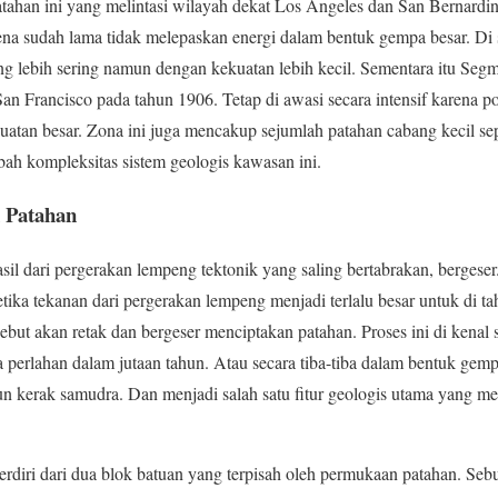
tahan ini yang melintasi wilayah dekat Los Angeles dan San Bernardi
na sudah lama tidak melepaskan energi dalam bentuk gempa besar. Di 
ng lebih sering namun dengan kekuatan lebih kecil. Sementara itu Seg
an Francisco pada tahun 1906. Tetap di awasi secara intensif karena p
atan besar. Zona ini juga mencakup sejumlah patahan cabang kecil se
ah kompleksitas sistem geologis kawasan ini.
 Patahan
asil dari pergerakan lempeng tektonik yang saling bertabrakan, bergese
tika tekanan dari pergerakan lempeng menjadi terlalu besar untuk di ta
ebut akan retak dan bergeser menciptakan patahan. Proses ini di kenal 
ra perlahan dalam jutaan tahun. Atau secara tiba-tiba dalam bentuk gem
un kerak samudra. Dan menjadi salah satu fitur geologis utama yang 
rdiri dari dua blok batuan yang terpisah oleh permukaan patahan. Seb