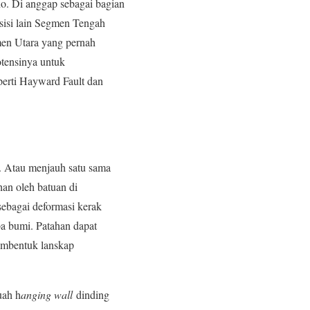
no. Di anggap sebagai bagian
sisi lain Segmen Tengah
men Utara yang pernah
otensinya untuk
perti Hayward Fault dan
r. Atau menjauh satu sama
han oleh batuan di
sebagai deformasi kerak
pa bumi. Patahan dapat
membentuk lanskap
uah h
anging wall
dinding