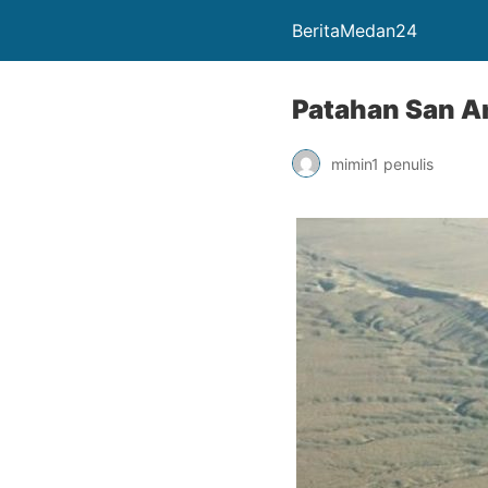
BeritaMedan24
Patahan San An
mimin1 penulis