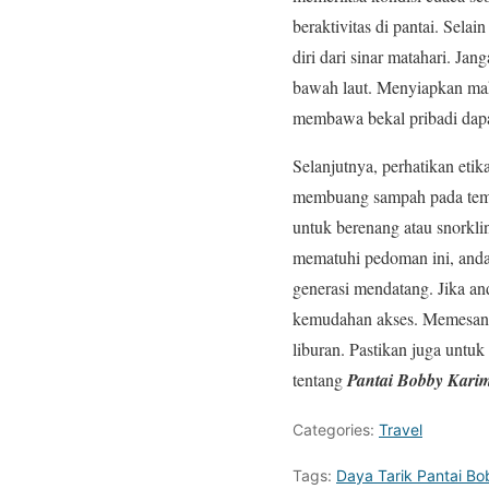
beraktivitas di pantai. Sela
diri dari sinar matahari. J
bawah laut. Menyiapkan maka
membawa bekal pribadi dapat
Selanjutnya, perhatikan etik
membuang sampah pada tempa
untuk berenang atau snorkli
mematuhi pedoman ini, anda
generasi mendatang. Jika a
kemudahan akses. Memesan t
liburan. Pastikan juga untu
tentang
Pantai Bobby Kari
Categories:
Travel
Tags:
Daya Tarik Pantai B