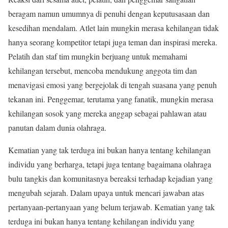
beragam namun umumnya di penuhi dengan keputusasaan dan
kesedihan mendalam. Atlet lain mungkin merasa kehilangan tidak
hanya seorang kompetitor tetapi juga teman dan inspirasi mereka.
Pelatih dan staf tim mungkin berjuang untuk memahami
kehilangan tersebut, mencoba mendukung anggota tim dan
menavigasi emosi yang bergejolak di tengah suasana yang penuh
tekanan ini. Penggemar, terutama yang fanatik, mungkin merasa
kehilangan sosok yang mereka anggap sebagai pahlawan atau
panutan dalam dunia olahraga.
Kematian yang tak terduga ini bukan hanya tentang kehilangan
individu yang berharga, tetapi juga tentang bagaimana olahraga
bulu tangkis dan komunitasnya bereaksi terhadap kejadian yang
mengubah sejarah. Dalam upaya untuk mencari jawaban atas
pertanyaan-pertanyaan yang belum terjawab. Kematian yang tak
terduga ini bukan hanya tentang kehilangan individu yang