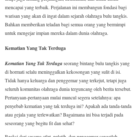
mencapai yang terbaik. Perjalanan ini membangun fondasi bagi
warisan yang akan di ingat dalam sejarah olahraga bulu tangkis.
Bahkan memberikan teladan bagi semua orang yang bermimpi
untuk mengejar impian mereka dalam dunia olahraga.
Kematian Yang Tak Terduga
Kematian Yang Tak Terduga
seorang bintang bulu tangkis yang
di hormati selalu meninggalkan kekosongan yang sulit di isi.
Tidak hanya keluarga dan penggemar yang terkejut, tetapi juga
seluruh komunitas olahraga dunia terguncang oleh berita tersebut.
Pertanyaan-pertanyaan mulai muncul segera setelahnya: apa
penyebab kematian yang tak terduga ini? Apakah ada tanda-tanda
atau gejala yang terlewatkan? Bagaimana ini bisa terjadi pada
seseorang yang begitu fit dan sehat?
Reaksi dari sesama atlet, pelatih, dan penggemar sangatlah