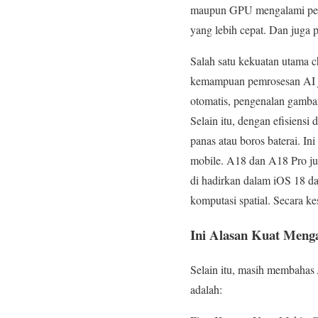
maupun GPU mengalami penin
yang lebih cepat. Dan juga 
Salah satu kekuatan utama c
kemampuan pemrosesan AI jau
otomatis, pengenalan gambar.
Selain itu, dengan efisiens
panas atau boros baterai. In
mobile. A18 dan A18 Pro jug
di hadirkan dalam iOS 18 da
komputasi spatial. Secara k
Ini Alasan Kuat Meng
Selain itu, masih membahas
adalah: