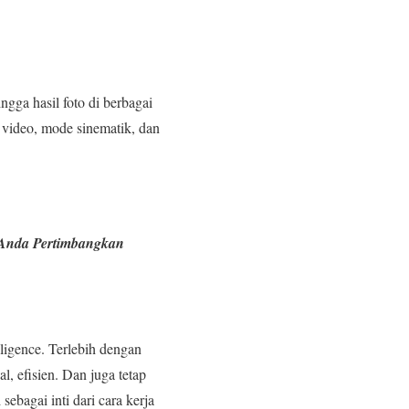
ga hasil foto di berbagai
 video, mode sinematik, dan
 Anda Pertimbangkan
ligence. Terlebih dengan
, efisien. Dan juga tetap
ebagai inti dari cara kerja