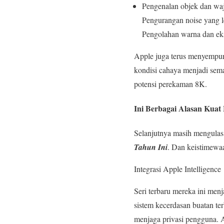
Pengenalan objek dan waj
Pengurangan noise yang l
Pengolahan warna dan eks
Apple juga terus menyempur
kondisi cahaya menjadi sema
potensi perekaman 8K.
Ini Berbagai Alasan Kua
Selanjutnya masih mengulas
Tahun Ini
. Dan keistimewaa
Integrasi Apple Intelligence
Seri terbaru mereka ini men
sistem kecerdasan buatan te
menjaga privasi pengguna. Ap