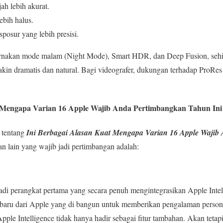
ah lebih akurat.
ebih halus.
posur yang lebih presisi.
nakan mode malam (Night Mode), Smart HDR, dan Deep Fusion, sehing
kin dramatis dan natural. Bagi videografer, dukungan terhadap ProRes
t Mengapa Varian 16 Apple Wajib Anda Pertimbangkan Tahun Ini
 tentang
Ini Berbagai Alasan Kuat Mengapa Varian 16 Apple Wajib
n lain yang wajib jadi pertimbangan adalah:
jadi perangkat pertama yang secara penuh mengintegrasikan Apple Intel
rbaru dari Apple yang di bangun untuk memberikan pengalaman personal
ple Intelligence tidak hanya hadir sebagai fitur tambahan. Akan tetapi s