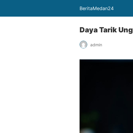
BeritaMedan24
Daya Tarik Ung
admin